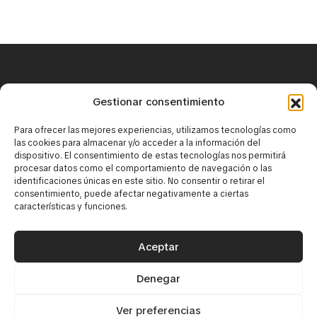
+34 671 25 18 43
Gestionar consentimiento
contact@mirbaskov.com
Para ofrecer las mejores experiencias, utilizamos tecnologías como
las cookies para almacenar y/o acceder a la información del
dispositivo. El consentimiento de estas tecnologías nos permitirá
procesar datos como el comportamiento de navegación o las
identificaciones únicas en este sitio. No consentir o retirar el
consentimiento, puede afectar negativamente a ciertas
características y funciones.
·
Юридическое уведомление
·
Политика конфиденциальности
Aceptar
Политика использования cookie-файлов
Denegar
© 2026 Mirbaskov. Все права защищены. Создано
{tiralineas}
Ver preferencias