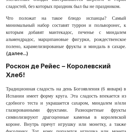
сладостей, без которых праздник был бы не праздником.
Что положат на такое блюдо испанцы? Самый
минимальный набор составят туррон и польворонес, к
которым добавят мантекадос, печенье с миндалем
альмендрадос, марципановые фигурки, рождественское
полено, карамелизированые фрукты и миндаль в сахаре.
(далее…)
Роскон де Рейес – Королевский
Хлеб!
Традиционная сладость на день Богоявления (6 января) в
Испании имеет форму круга. Эта сладость впекается из
сдобного теста и украшается сахаром, миндалем и/или
глазированными фруктами. Разноцветные фрукты
символизируют драгоценные каменья в королевской
короне. Внутрь прячут игрушку или монетку, а также
фасолинку. Тот, кому попадется игрушка или монета