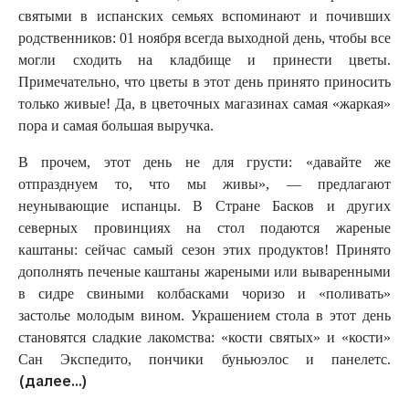
святыми в испанских семьях вспоминают и почивших
родственников: 01 ноября всегда выходной день, чтобы все
могли сходить на кладбище и принести цветы.
Примечательно, что цветы в этот день принято приносить
только живые! Да, в цветочных магазинах самая «жаркая»
пора и самая большая выручка.
В прочем, этот день не для грусти: «давайте же
отпразднуем то, что мы живы», — предлагают
неунывающие испанцы. В Стране Басков и других
северных провинциях на стол подаются жареные
каштаны: сейчас самый сезон этих продуктов! Принято
дополнять печеные каштаны жареными или вываренными
в сидре свиными колбасками чоризо и «поливать»
застолье молодым вином. Украшением стола в этот день
становятся сладкие лакомства: «кости святых» и «кости»
Сан Экспедито, пончики буньюэлос и панелетс.
(далее…)