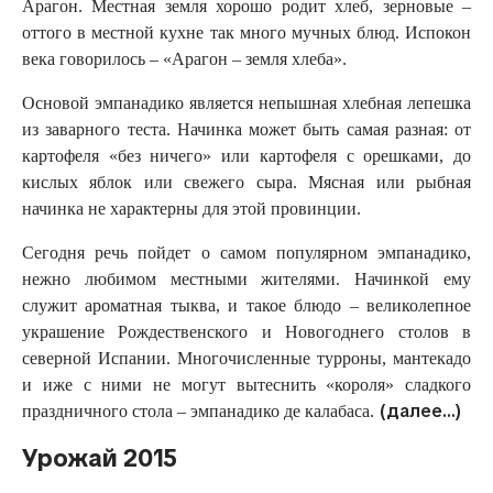
Арагон. Местная земля хорошо родит хлеб, зерновые –
оттого в местной кухне так много мучных блюд. Испокон
века говорилось – «Арагон – земля хлеба».
Основой эмпанадико является непышная хлебная лепешка
из заварного теста. Начинка может быть самая разная: от
картофеля «без ничего» или картофеля с орешками, до
кислых яблок или свежего сыра. Мясная или рыбная
начинка не характерны для этой провинции.
Сегодня речь пойдет о самом популярном эмпанадико,
нежно любимом местными жителями. Начинкой ему
служит ароматная тыква, и такое блюдо – великолепное
украшение Рождественского и Новогоднего столов в
северной Испании. Многочисленные турроны, мантекадо
и иже с ними не могут вытеснить «короля» сладкого
(далее…)
праздничного стола – эмпанадико де калабаса.
Урожай 2015