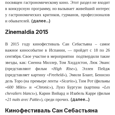
посвящен гастрономическому кино. Этот раздел не входит
в конкурсную программу, но вызывает живейший интерес
у гастрономических критиков, гурманов, профессионалов
(далее…)
и обывателей.
Zinemaldia 2015
В 2015 году кинофестиваль Сан Себастьяна – самое
важное кинособытие в Испании, — пройдет с 18 по 26
сентября. Свое участие в мероприятии подтвердили такие
звезды, как: Сиенна Миллер, Том Хиддлстон, Люк Эванс
(представляют фильм «
High
Rise
»
), Эллен Пейдж
(представляет картину «
Freeheld
»
), Эмили Блант, Бенисио
дель Торо (на премьере ленты «
Sicario
»
), Тим Рот (фильмы
«
600
Miles
»
и «
Chronic
»
), Луиз Бургуэн (картина «
Les
chevaliers
blancs
»
), Карин Вийард и Изабель Карре (фильм
(далее…)
«
21
nuits
avec
Pattie
»
), среди прочих.
Кинофестиваль Сан Себастьяна