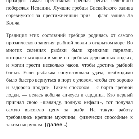
проходит самая престижная гребная регата северного
побережья Испании. Лучшие гребцы Бискайского залива
соревнуются за престижнейший приз – флаг залива Ла
Конча.
Традиция этих состязаний гребцов родилась от самого
прозаического занятия: рыбной ловли в открытом море. Во
многих селениях рыбаки были крепкими парнями,
которые выходили в море на гребных деревянных лодках,
и могли грести несколько часов, чтобы достичь рыбной
банки. Если рыбакам сопутствовала удача, необходимо
было быстро вернуться в порт с уловом, чтобы его хорошо
и задорого продать. Таким способом – с борта гребной
лодки, — велась добыча анчоуса и сардины. Кто первый
пригнал свою «шаланду, полную кефали», тот получал
самую высокую цену за рыбу. На такую работу
требовались крепкие мужчины, физически способные к
(далее…)
таким нагрузкам.