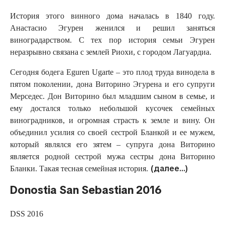
История этого винного дома началась в 1840 году.
Анастасио Эгурен женился и решил заняться
виноградарством. С тех пор история семьи Эгурен
неразрывно связана с землей Риохи, с городом Лагуардиа.
Сегодня бодега Eguren Ugarte – это плод труда винодела в
пятом поколении, дона Виторино Эгурена и его супруги
Мерседес. Дон Виторино был младшим сыном в семье, и
ему достался только небольшой кусочек семейных
виноградников, и огромная страсть к земле и вину. Он
объединил усилия со своей сестрой Бланкой и ее мужем,
который являлся его зятем – супруга дона Виторино
является родной сестрой мужа сестры дона Виторино
(далее…)
Бланки. Такая тесная семейная история.
Donostia San Sebastian 2016
DSS 2016