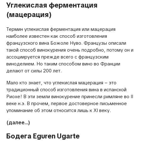
Углекислая ферментация
(мацерация)
Термин углекислая ферментация или мацерация
наиболее известен как способ изготовления
французского вина Божоле Нуво. Французы описали
такой способ винокурения очень подробно, потому он и
ассоциируется прежде всего с французским
виноделием. Но таким способом вино во Франции
делают от силы 200 лет.
Мало кто знает, что углекислая мацерация – это
традиционный способ изготовления вина в испанской
Риохе! В эти земли винокурение принесли римляне во II
веке н.э. В прочем, первое достоверное письменное
упоминание об этом относится лишь к XI веку.
(далее…)
Бодега Eguren Ugarte