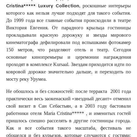
Cristina***** Luxury Collection
, роскошные интерьеры
которого как нельзя лучше подходят для такого события.
До 1999 года все главные события происходили в театре
Виктория Евгения. От парадного крыльца гостиницы
прокладывали красную дорожуку и звезды мирового
кинематографа дефилировали под вспышками фотокамер
150 метров, что разделяют отель и театр. Сегодня
основные кинопремьеры и церемонии награждения
проходят в комплексе Kursaal. Звездам приходится идти по
ковровой дорожке значительно дальше, и переходить по
мосту реку Урумеа.
Не обошлось и без сложностей: после терракта 2001 года
практически весь заокенаский «звездный десант» отменил
свой визит в Сан Себастьян, а в 2003 году бастовали
работники отеля Maria Cristina***** , и именитых гостей
пришлось спешно расселять в другие гостиницы города.
Как и все события такого масштаба, фестиваль не
обошелся и без курьезов, которые случаются с гостями: