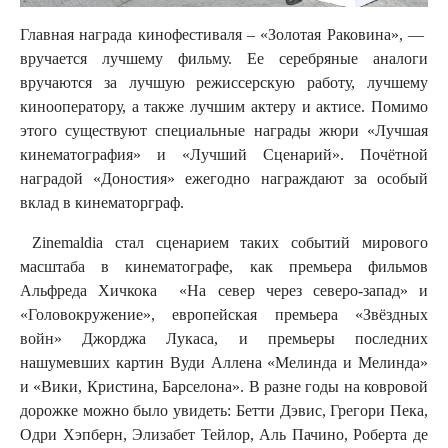
Главная награда кинофестиваля – «Золотая Раковина», —
вручается лучшему фильму. Ее серебряные аналоги
вручаются за лучшую режиссерскую работу, лучшему
кинооператору, а также лучшим актеру и актисе. Помимо
этого существуют специальные награды жюри «Лучшая
кинематография» и «Лучший Сценарий». Почётной
наградой «Доностия» ежегодно награждают за особый
вклад в кинематорграф.
Zinemaldia стал сценарием таких событий мирового
масштаба в кинематографе, как премьера фильмов
Альфреда Хичкока «На север через северо-запад» и
«Головокружение», европейская премьера «Звёздных
войн» Джорджа Лукаса, и премьеры последних
нашумевших картин Вуди Аллена «Мелинда и Мелинда»
и «Вики, Кристина, Барселона». В разне годы на ковровой
дорожке можно было увидеть: Бетти Дэвис, Грегори Пека,
Одри Хэпберн, Элизабет Тейлор, Аль Пачино, Роберта де