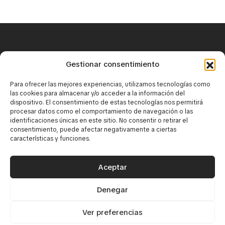
+34 671 25 18 43
Gestionar consentimiento
contact@mirbaskov.com
Para ofrecer las mejores experiencias, utilizamos tecnologías como
las cookies para almacenar y/o acceder a la información del
dispositivo. El consentimiento de estas tecnologías nos permitirá
procesar datos como el comportamiento de navegación o las
identificaciones únicas en este sitio. No consentir o retirar el
consentimiento, puede afectar negativamente a ciertas
características y funciones.
·
Юридическое уведомление
·
Политика конфиденциальности
Aceptar
Политика использования cookie-файлов
Denegar
© 2026 Mirbaskov. Все права защищены. Создано
{tiralineas}
Ver preferencias