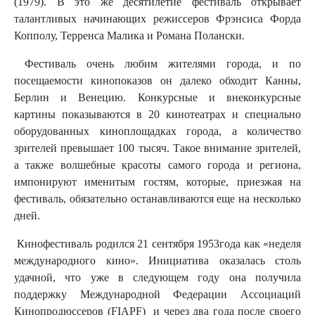
(1979). В это же десятилетие фестиваль открывает
талантливых начинающих режиссеров Фрэнсиса Форда
Копполу, Терренса Малика и Романа Полански.
Фестиваль очень любим жителями города, и по
посещаемости кинопоказов он далеко обходит Канны,
Берлин и Венецию. Конкурсные и внеконкурсные
картины показываются в 20 кинотеатрах и специально
оборудованных киноплощадках города, а количество
зрителей превышает 100 тысяч. Такое внимание зрителей,
а также волшебные красоты самого города и региона,
импонируют именитым гостям, которые, приезжая на
фестиваль, обязательно останавливаются еще на несколько
дней.
Кинофестиваль родился 21 сентября 1953года как «неделя
международного кино». Инициатива оказалась столь
удачной, что уже в следующем году она получила
поддержку Международной Федерации Ассоциаций
Кинопродюссеров (FIAPF) и через два года после своего