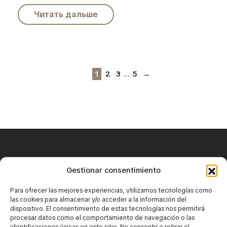
Читать дальше
…
1
2
3
5
→
+34 671 25 18 43
Gestionar consentimiento
contact@mirbaskov.com
Para ofrecer las mejores experiencias, utilizamos tecnologías como
las cookies para almacenar y/o acceder a la información del
dispositivo. El consentimiento de estas tecnologías nos permitirá
procesar datos como el comportamiento de navegación o las