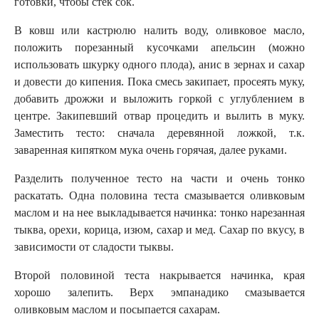
готовки, чтобы стек сок.
В ковш или кастрюлю налить воду, оливковое масло,
положить порезанный кусочками апельсин (можно
использовать шкурку одного плода), анис в зернах и сахар
и довести до кипения. Пока смесь закипает, просеять муку,
добавить дрожжи и выложить горкой с углублением в
центре. Закипевший отвар процедить и вылить в муку.
Заместить тесто: сначала деревянной ложкой, т.к.
заваренная кипятком мука очень горячая, далее руками.
Разделить полученное тесто на части и очень тонко
раскатать. Одна половина теста смазывается оливковым
маслом и на нее выкладывается начинка: тонко нарезанная
тыква, орехи, корица, изюм, сахар и мед. Сахар по вкусу, в
зависимости от сладости тыквы.
Второй половиной теста накрывается начинка, края
хорошо залепить. Верх эмпанадико смазывается
оливковым маслом и посыпается сахарам.