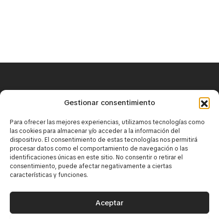
+34 671 25 18 43
Gestionar consentimiento
contact@mirbaskov.com
Para ofrecer las mejores experiencias, utilizamos tecnologías como
las cookies para almacenar y/o acceder a la información del
dispositivo. El consentimiento de estas tecnologías nos permitirá
procesar datos como el comportamiento de navegación o las
identificaciones únicas en este sitio. No consentir o retirar el
consentimiento, puede afectar negativamente a ciertas
características y funciones.
·
Юридическое уведомление
·
Политика конфиденциальности
Aceptar