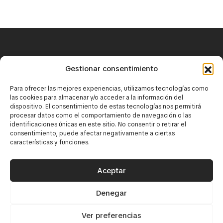
+34 671 25 18 43
Gestionar consentimiento
contact@mirbaskov.com
Para ofrecer las mejores experiencias, utilizamos tecnologías como
las cookies para almacenar y/o acceder a la información del
dispositivo. El consentimiento de estas tecnologías nos permitirá
procesar datos como el comportamiento de navegación o las
identificaciones únicas en este sitio. No consentir o retirar el
consentimiento, puede afectar negativamente a ciertas
características y funciones.
·
Юридическое уведомление
·
Политика конфиденциальности
Aceptar
Политика использования cookie-файлов
Denegar
© 2026 Mirbaskov. Все права защищены. Создано
{tiralineas}
Ver preferencias