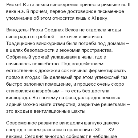
Риохе! В эти земли винокурение принесли римляне во II
веке н.э. В прочем, первое достоверное письменное
упоминание об этом относится лишь к XI веку.
Виноделы Риохи Средних Веков не отделяли ягоды
винограда от гребней – веточек и листиков.
Традиционно винокурнями были погреба под домами –
в целях безопасности и экономии пространства.
Собранный урожай укладывали в чаны, где и
начиналось волшебство. Под воздействием
естественных дрожжей сок начинал ферментировать
прямо в ягодах! Выделяемый при этом углекислый газ
быстро заполнял помещение, и процесс очень скоро
становился анаэробным – то есть без доступа
кислорода. Вот почему на фасадах средневековых
зданий можно найти отверстия, закрытые решетками –
это входы в вентиляционные шахты.
Современное развитие виноделия шагнуло далеко
вперед в своем развитии в сравнении с XII — XV
веками. Сегодня виноград собирают в небольшие