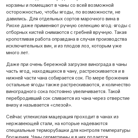
корзины и помещают в чаны со всей возможной
осторожностью, чтобы ягоды, по возможности, не
давились. Для отдельных сортов марочного вина в
Риохе даже применяют ручную селекцию ягод: ягоды с
отборных кистей снимаются с гребней вручную. Такая
кропотливая работа оправдана в случая производства
исключительных вин, и из плодов лоз, которым уже
много лет.
Даже при очень бережной загрузке винограда в чаны
часть ягод, находящихся в чану, растрескивается и в
нижней части чана собирается сок. По мере брожения
остальные ягоды также растрескиваются, и количество
виноградного сока постоянно увеличивается. Такой
перебродивший сок сливается из чана через отверстие
внизу и называется «слезой».
Сейчас углекислая мацерация проходит в чанах из
нержавеющей стали, на которые надеваются
специальные терморубашки для контроля температуры
брожения. Чаны герметичны и в них подается