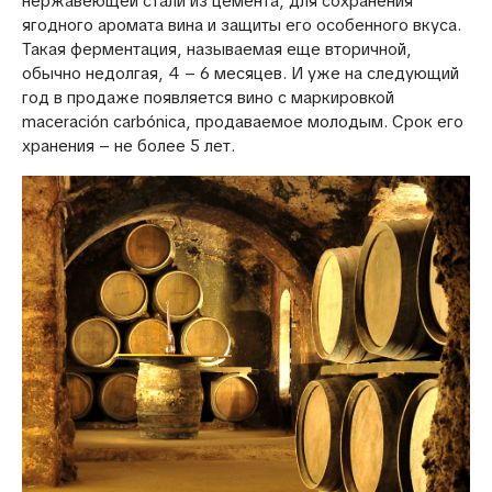
нержавеющей стали из цемента, для сохранения
ягодного аромата вина и защиты его особенного вкуса.
Такая ферментация, называемая еще вторичной,
обычно недолгая, 4 – 6 месяцев. И уже на следующий
год в продаже появляется вино с маркировкой
maceración carbónica, продаваемое молодым. Срок его
хранения – не более 5 лет.