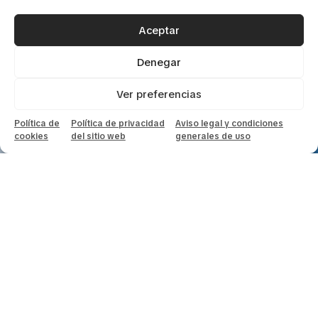
которые для местных жителей кажутся
обычными.
Aceptar
Denegar
Ver preferencias
Política de
Política de privacidad
Aviso legal y condiciones
cookies
del sitio web
generales de uso