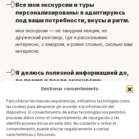
Все мои экскурсии и туры
персонализированы: я адаптируюсь
под ваши потребности, вкусы и ритм.
мои экскурсии — не занудная лекция, но
дружеский разговор, где я рассказываю
интересно, с юмором, и ровно столько, сколько вам
интересно.
Я делюсь полезной информацией до,
во время и после экскурсии:
Gestionar consentimiento
куда еще сходить, что на что обратить внимание,
рестораны, музеи и многое другое.
Para ofrecer las mejores experiencias, utilizamos tecnologías como
las cookies para almacenar y/o acceder a la información del
dispositivo. El consentimiento de estas tecnologías nos permitirá
procesar datos como el comportamiento de navegación o las
Как человек, родившийся и выросший за
identificaciones únicas en este sitio. No consentir o retirar el
пределами Испании, я замечаю множество
consentimiento, puede afectar negativamente a ciertas
особенностей повседневной жизни,
características y funciones.