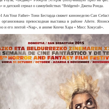
» и датский сериал о самоубийствах “Bridgend» Джепа Ронда.
 Am Your Father» Тони Бестарда свяжет кинонеделю Сан Себасть
й организована превосходная выставка в районе Айете. Япон
о и его лентой «Nag», и аниме Кеичи Хара « Мисс Хокусай».