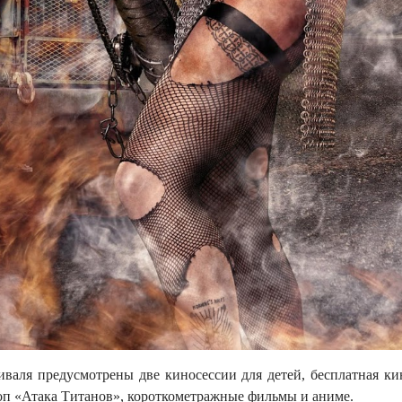
иваля предусмотрены две киносессии для детей, бесплатная ки
топ «Атака Титанов», короткометражные фильмы и аниме.