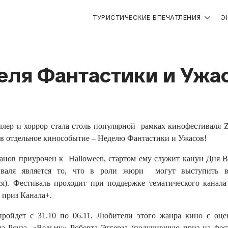
ТУРИСТИЧЕСКИЕ ВПЕЧАТЛЕНИЯ
Э
еля Фантастики и Ужа
лер и хоррор стала столь популярной рамках кинофестиваля Zi
 в отдельное кинособытие – Неделю Фантастики и Ужасов!
анов приурочен к Halloween, стартом ему служит канун Дня В
валя является то, что в роли жюри могут выступить в
ся). Фестиваль проходит при поддержке тематического канал
 приз Канала+.
пройдет с 31.10 по 06.11. Любители этого жанра кино с оц
 Роуза, «Ведьму» Роберта Эггерза (получившую приз на фест