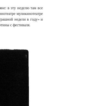
не: в эту неделю там все
инотеатре муликинотеатре
трашной недели в году» и
ртины с фестиваля.