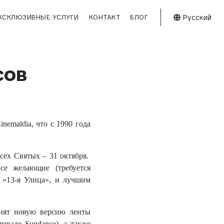
Русский
КСКЛЮЗИВНЫЕ УСЛУГИ
КОНТАКТ
БЛОГ
сов
nemaldia, что с 1990 года
сех Святых – 31 октября.
се желающие (требуется
а «13-я Улица», и лучшим
енят новую версию ленты
ивале Sundance), а также