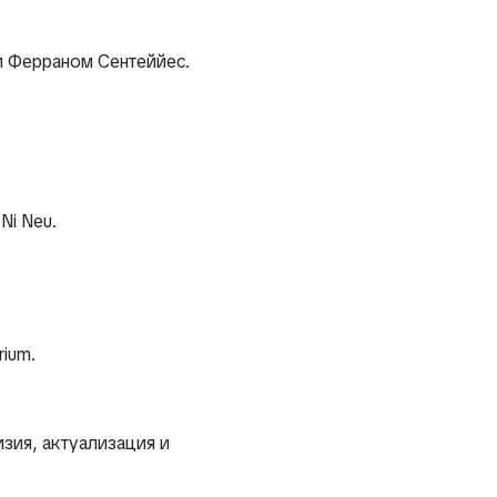
 и Ферраном Сентеййес.
Ni Neu.
rium.
изия, актуализация и