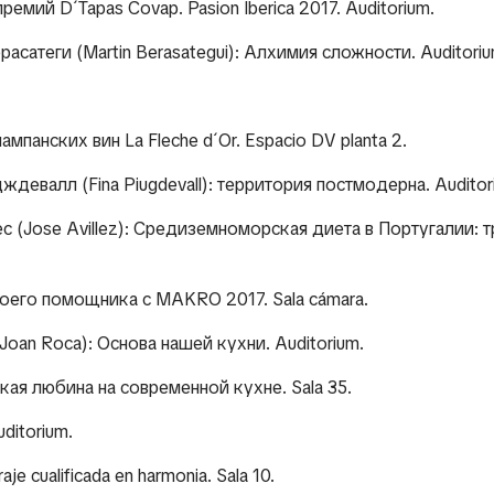
ремий D´Tapas Covap. Pasion Iberica 2017. Auditorium.
расатеги (Martin Berasategui): Алхимия сложности. Auditoriu
мпанских вин La Fleche d´Or. Espacio DV planta 2.
ждевалл (Fina Piugdevall): территория постмодерна. Auditor
ес (Jose Avillez): Средиземноморская диета в Португалии: 
своего помощника с
MAKRO 2017. Sala cámara.
(Joan Roca): Основа нашей кухни. Auditorium.
ская любина на современной кухне. Sala 35.
uditorium.
je cualificada en harmonia. Sala 10.