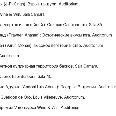
гх
(J-P- Singh):
Взрыв тандури. Auditorium
Wine & Win. Sala Camara.
десертов и коктейлей с Guzman Gastronomia. Sala 35.
нанд (Praveen Ananad): Экзотические вкусы юга. Auditorium
ан (Varun Mohan): высокое вегетерианство. Auditorium
Auditorium.
ретноя кулинарная территория басков. Sala Camara.
uero, Espirituribera. Sala 10.
уис Адурис
(Andoni Luis Aduriz):
По краю Энтропии. Auditoriu
с
Gueridon de Oro: Louis Villeneuve.
Auditorium.
премий V конкурса Wine & Win. Auditorium.