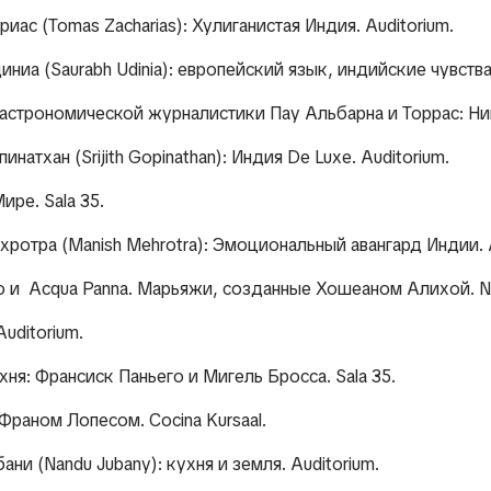
ариас
(Tomas Zacharias):
Хулиганистая Индия. Auditorium.
диниа (Saurabh Udinia): европейский язык, индийские чувства.
 гастрономической журналистики Пау Альбарна и Торрас: Ник
инатхан (Srijith Gopinathan): Индия De Luxe. Auditorium.
ире. Sala 35.
хротра (Manish Mehrotra): Эмоциональный авангард Индии. A
ino и Acqua Panna. Марьяжи, созданные Хошеаном Алихой. Ni
Auditorium.
ухня: Франсиск Паньего и Мигель Бросса. Sala 35.
 Франом Лопесом. Cocina Kursaal.
ани (Nandu Jubany): кухня и земля. Auditorium.