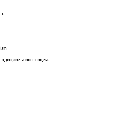
m.
ium.
традициии и инновации.