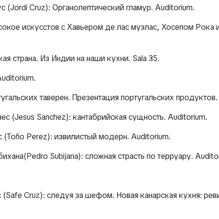
с (Jordi Cruz): Органолептический гламур. Auditorium.
Высокое искусстов с Хавьером де лас муэлас, Хосепом Рока
кая страна. Из Индии на наши кухни. Sala 35.
uditorium.
тугальских таверен. Презентация португальских продуктов. 
чес (Jesus Sanchez): кантабрийская сущность. Auditorium.
с (Toño Perez): извилистый модерн. Auditorium.
ихана(Pedro Subijana): сложная страсть по терруару. Audito
 (Safe Cruz): следуя за шефом. Новая канарская кухня: рев