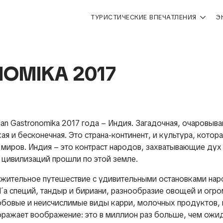
ТУРИСТИЧЕСКИЕ ВПЕЧАТЛЕНИЯ
Э
OMIKA 2017
tian Gastronomika 2017 года – Индия. Загадочная, очаровы
ая и бесконечная. Это страна-континент, и культура, котор
 миров. Индия – это контраст народов, захватывающие дух
 цивилизаций прошли по этой земле.
жительное путешествие с удивительными остановками нар
d´а специй, тандыр и бириани, разнообразие овощей и огр
бовые и неисчислимые виды карри, молочных продуктов, к
поражает воображение: это в миллион раз больше, чем ожи