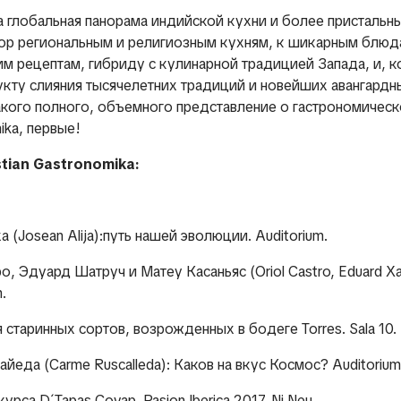
 глобальная панорама индийской кухни и более пристальны
ор региональным и религиозным кухням, к шикарным блюд
им рецептам, гибриду с кулинарной традицией Запада, и, к
кту слияния тысячелетних традиций и новейших авангардн
акого полного, объемного представление о гастрономическ
ika, первые!
tian Gastronomika:
а (Josean Alija):путь нашей эволюции. Auditorium.
тро, Эдуард Шатруч и Матеу Касаньяс (Oriol Castro, Eduard Xa
m.
я старинных сортов, возрожденных в бодеге Torres. Sala 10.
лайеда (Carme Ruscalleda): Каков на вкус Космос? Auditorium
урса D´Tapas Covap. Pasion Iberica 2017. Ni Neu