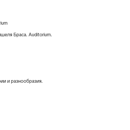
rium
ишеля Браса. Auditorium.
фии и разнообразия.