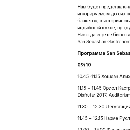
Нам будет представлена
игнорируемым до сих п
банкетов, к историческ
индийской кухне, проду
Никогда еще не было т
San Sebastian Gastronom
Программа San Sebas
09/10
10.45 -11.15 Хошеан Алих
11.15 – 11.45 Ориол Кас
Disfrutar 2017
. Auditoriu
11.30 – 12.30 Дегустаци
11.45 – 12.15 Карме Рус
12.00 – 15.00 Финал конк