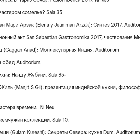
 мастером сомелье? Sala 35
ан Мари Арзак (Elena y Juan mari Arzak): Синтез 2017. Audito
ионный акт San Sebastian Gastronomika 2017, чествования М
ад (Gaggan Anad): Моллекулярная Индия. Auditorium
а обед Auditorium.
ухня: Нанду Жубани. Sala 35-
 Жиль (Manjit S Gil): презентация индийской кухни, филосо
мастера времени. Ni Neu.
5 жемчужин коллекции. Sala 10.
еши (Gulam Kureshi): Секреты Севера: кухня Dum. Auditorium