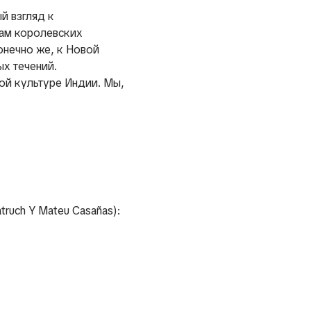
й взгляд к
ам королевских
онечно же, к Новой
ых течений.
ой культуре Индии. Мы,
truch Y Mateu Casañas):