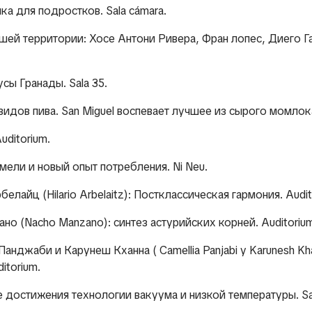
ика для подростков. Sala cámara.
ашей территории: Хосе Антони Ривера, Фран лопес, Диего Г
усы Гранады. Sala 35.
5 видов пива. San Miguel воспевает лучшее из сырого момлока
uditorium.
мели и новый опыт потребления. Ni Neu.
белайц (Hilario Arbelaitz): Постклассическая гармония. Audit
ано (Nacho Manzano): синтез астурийских корней. Auditoriu
а Панджаби и Карунеш Кханна
( Camellia Panjabi y Karunesh K
itorium.
е достижения технологии вакуума и низкой температуры. Sa