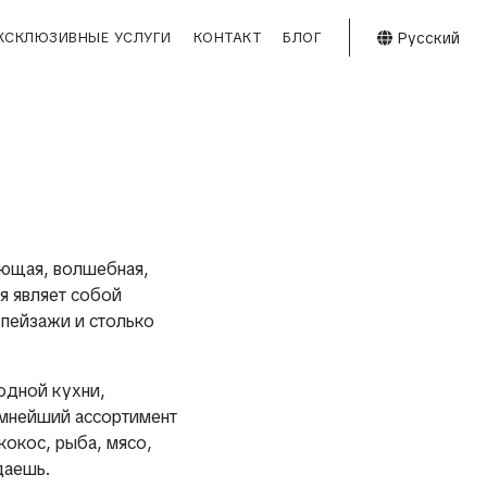
Русский
КСКЛЮЗИВНЫЕ УСЛУГИ
КОНТАКТ
БЛОГ
вающая, волшебная,
ая являет собой
 пейзажи и столько
одной кухни,
омнейший ассортимент
окос, рыба, мясо,
даешь.