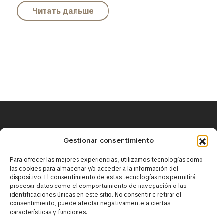
Читать дальше
+34 671 25 18 43
Gestionar consentimiento
contact@mirbaskov.com
Para ofrecer las mejores experiencias, utilizamos tecnologías como
las cookies para almacenar y/o acceder a la información del
dispositivo. El consentimiento de estas tecnologías nos permitirá
procesar datos como el comportamiento de navegación o las
identificaciones únicas en este sitio. No consentir o retirar el
consentimiento, puede afectar negativamente a ciertas
características y funciones.