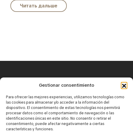
Читать дальше
+34 671 25 18 43
Gestionar consentimiento
contact@mirbaskov.com
Para ofrecer las mejores experiencias, utilizamos tecnologías como
las cookies para almacenar y/o acceder a la información del
dispositivo. El consentimiento de estas tecnologías nos permitirá
procesar datos como el comportamiento de navegación o las
identificaciones únicas en este sitio. No consentir o retirar el
consentimiento, puede afectar negativamente a ciertas
características y funciones.
·
Юридическое уведомление