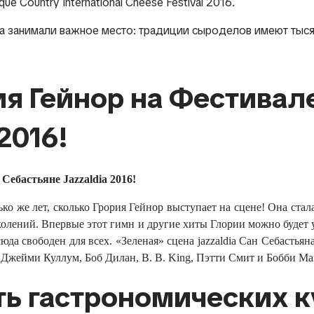
e Country International Cheese Festival 2016.
да занимали важное место: традиции сыроделов имеют тыся
ия Гейнор на Фестивал
2016!
н Себастьяне
Jazzaldia
2016!
ько же лет, сколько Грория Гейнор выступает на сцене! Она ст
олений. Впервые этот гимн и другие хиты Глории можно будет ус
да свободен для всех. «Зеленая» сцена jazzaldia Сан Себастьян
: Джейми Куллум, Боб Дилан, B. B. King, Пэтти Смит и Бобби М
ть гастрономических к