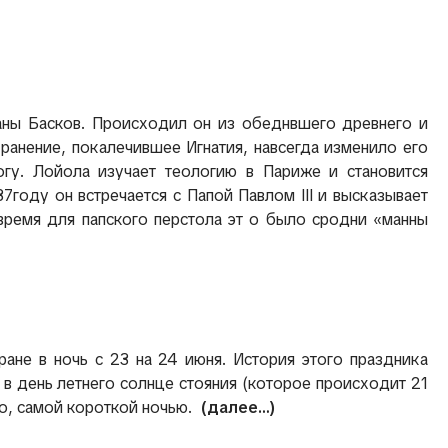
аны Басков. Происходил он из обеднвшего древнего и
 ранение, покалечившее Игнатия, навсегда изменило его
гу. Лойола изучает теологию в Париже и становится
году он встречается с Папой Павлом III и высказывает
время для папского перстола эт о было сродни «манны
не в ночь с 23 на 24 июня. История этого праздника
 в день летнего солнце стояния (которое происходит 21
но, самой короткой ночью.
(далее…)