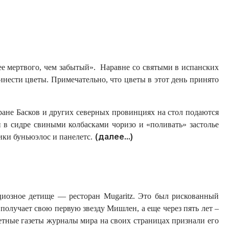
лее мертвого, чем забытый». Наравне со святыми в испанских
инести цветы. Примечательно, что цветы в этот день принято
ране Басков и других северных провинциях на стол подаются
в сидре свиными колбасками чоризо и «поливать» застолье
(далее…)
ики буньюэлос и панелетс.
циозное детище — ресторан Mugaritz. Это был рискованный
 получает свою первую звезду Мишлен, а еще через пять лет –
тные газеты журналы мира на своих страницах признали его