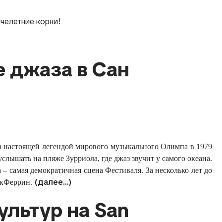
челетние корни!
е джаза в Сан
ала настоящей легендой мирового музыкального Олимпа в 1979
лышать на пляже Зурриола, где джаз звучит у самого океана.
а – самая демократичная сцена Фестиваля. За несколько лет до
(далее…)
акФеррин.
ультур на San