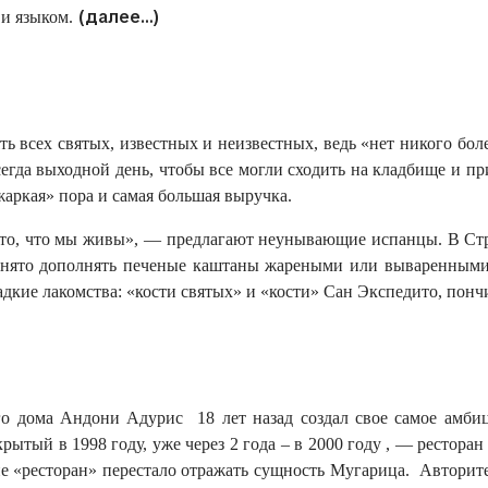
(далее…)
 и языком.
ь всех святых, известных и неизвестных, ведь «нет никого бо
гда выходной день, чтобы все могли сходить на кладбище и пр
жаркая» пора и самая большая выручка.
ем то, что мы живы», — предлагают неунывающие испанцы. В Ст
инято дополнять печеные каштаны жареными или вываренными 
адкие лакомства: «кости святых» и «кости» Сан Экспедито, понч
ого дома Андони Адурис 18 лет назад создал свое самое амби
тый в 1998 году, уже через 2 года – в 2000 году , — ресторан
е «ресторан» перестало отражать сущность Мугарица. Авторите