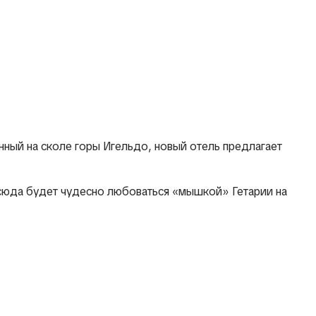
Русский
КСКЛЮЗИВНЫЕ УСЛУГИ
КОНТАКТ
БЛОГ
ный на сколе горы Игельдо, новый отель предлагает
тсюда будет чудесно любоваться «мышкой» Гетарии на