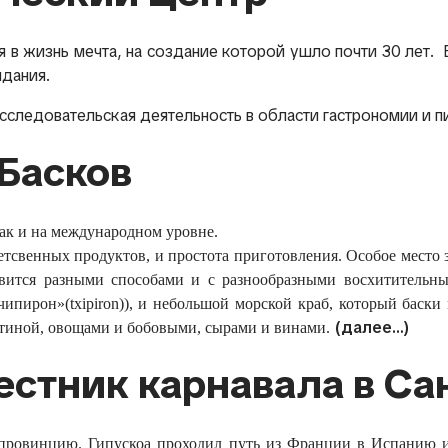
 жизнь мечта, на создание которой ушло почти 30 лет. Bas
дания.
сследовательская деятельность в области гастрономии и
Басков
так и на международном уровне.
тсвенных продуктов, и простота приготовления. Особое место за
отовится разными способами и с разнообразными восхититель
ипирон»(txipiron)), и небольшой морской краб, который баски 
(далее…)
нятиной, овощами и бобовыми, сырами и винами.
естник карнавала в Са
з провинцию. Гипускоа проходил путь из Франции в Испанию 