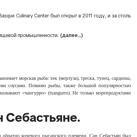
que Culinary Center был открыт в 2011 году, и за столь
 пищевой промышленности.
(далее…)
нимает морская рыба: хек (мерлуза), треска, тунец, сардины,
ными соусами. Помимо рыбы, также большой популярностью
называют «чангурро» (txangurro). Не только морепродуктами
н Себастьяне.
и обратно кочевого цыганского племени. Сан Себастьян был