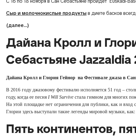
С 16 по 18 ноября в Сан Себастьяне пройдет Euskadi-Basqu
Сыр и молочнокислые продукты
в диете басков всег
(далее…)
Дайана Кролл и Глор
Себастьяне Jazzaldia 
Дайана Кролл и Глория Гейнор на Фестивале джаза в Са
В 2016 году джазовому фестивалю исполняется 51 год – стол
году, когда ее песня
I Will Survive
стала гимном для многих пок
На этой площадке нет ограничения для публики, как и вход сю
Глории здесь выступали такие легенды мировой музыки, как
Пять континентов, пя