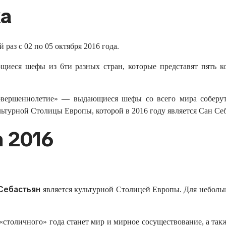
ka
 раз с 02 по 05 октября 2016 года.
еся шефы из 6ти разных стран, которые представят пять ко
«совершеннолетие» — выдающиеся шефы со всего мира соберут
турной Столицы Европы, которой в 2016 году является Сан Себ
n 2016
Себастьян
является культурной Столицей Европы. Для небольшо
толичного» года станет мир и мирное сосуществование, а такж