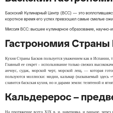
Баскский Кулинарный Центр (BCC) — это воплотившаяся в
короткое время его успех превзошел самые смелые ожи
Миссия ВСС: высшее кулинарное образование, научно-и
Гастрономия Страны 
Кухня Страны Басков пользуется уважением как в Испании, 
Главный ее секрет – использование только свежих высококаче
анчоус, судак, морской черт, морской лещ, — которая г
пользуются моллюски: мидии, кальмар (называемый здесь «ч
славится баскская кухня, но и дарами земли: телятеной и яг
Кальдерерос – предв
На протяжение всего XIX в, и, наверняка, и раньше, чере