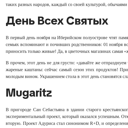
таких разных народов, каждый со своей культурой, обычаями
День Всех Святых
В первый день ноября на Иберийском полуострове чтят памят
семьях вспоминают и почивших родственников: 01 ноября все
приносить только живые! Да, в цветочных магазинах самая «
В прочем, этот день не для грусти: «давайте же отпраздну
жареные каштаны: сейчас самый сезон этих продуктов! Пр
молодым вином. Украшением стола в этот день становятся сл
Mugaritz
В пригороде Сан Себастьяна в здании старого крестьянск
экспериментальный проект, который оказался успешным. Откры
вторую. Проект Адуриса стал синонимом R+D, и определени