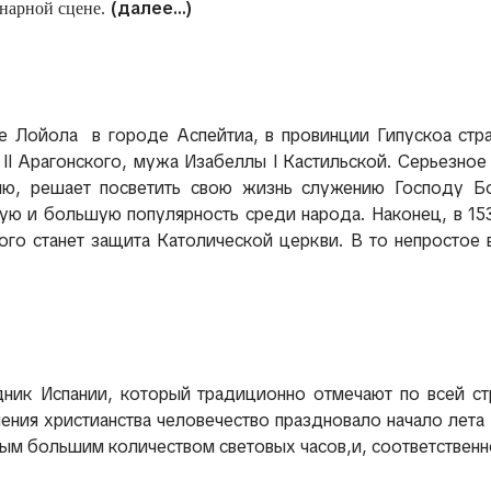
(далее…)
нарной сцене.
ке Лойола в городе Аспейтиа, в провинции Гипускоа стр
II Арагонского, мужа Изабеллы I Кастильской. Серьезное
лю, решает посветить свою жизнь служению Господу Бо
ю и большую популярность среди народа. Наконец, в 1537
ого станет защита Католической церкви. В то непростое 
к Испании, который традиционно отмечают по всей стра
ления христианства человечество праздновало начало лета
самым большим количеством световых часов,и, соответствен