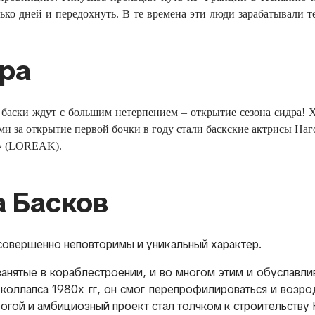
ько дней и передохнуть. В те времена эти люди зарабатывали 
ра
 баски ждут с большим нетерпением – открытие сезона сидра! 
 за открытие первой бочки в году стали баскские актрисы Нагор
ты» (LOREAK).
 Басков
 совершенно неповторимы и уникальный характер.
нятые в кораблестроении, и во многом этим и обуславлив
 коллапса 1980х гг, он смог перепрофилироваться и возр
рогой и амбициозный проект стал толчком к строительству