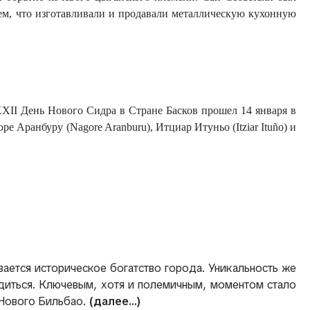
тем, что изготавливали и продавали металлическую кухонную
XXII День Нового Сидра в Стране Басков прошел 14 января в
е Аранбуру (Nagore Aranburu), Итциар Итуньо (Itziar Ituño) и
ается историческое богатство города. Уникальность же
одиться. Ключевым, хотя и полемичным, моментом стало
 Нового Бильбао.
(далее…)