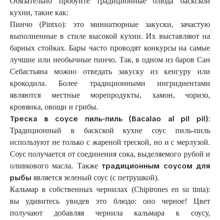
Обязательно пробуйте традиционные блюда баскской
кухни, такие как:
Пинчо (Pintxo): это миниатюрные закуски, зачастую
выполненные в стиле высокой кухни. Их выставляют на
барных стойках. Бары часто проводят конкурсы на самые
лучшие или необычные пинчо. Так, в одном из баров Сан
Себастьяна можно отведать закуску из кенгуру или
крокодила. Более традиционными ингридиентами
являются местные морепродукты, хамон, чоризо,
кровянка, овощи и грибы.
Треска в соусе пиль-пиль (Bacalao al pil pil)
:
Традиционный в баскской кухне соус пиль-пиль
используют не только с жареной треской, но и с мерлузой.
Соус получается от соединения сока, выделяемого рубой и
традиционным соусом для
оливкового масла. Также
рыбы
является зеленый соус (с петрушкой).
Кальмар в собственных чернилах (Chipirones en su tinta):
вы удивитесь увидев это блюдо: оно черное! Цвет
получают добавляя чернила кальмара к соусу,