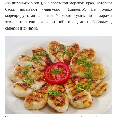
«чипирон»(txipiron)), и небольшой морской краб, который
баски называют «чангурро» (txangurro). Не только
морепродуктами славится баскская кухня, но и дарами
земли: телятеной и ягнятиной, овощами и бобовыми,
сырами и винами.