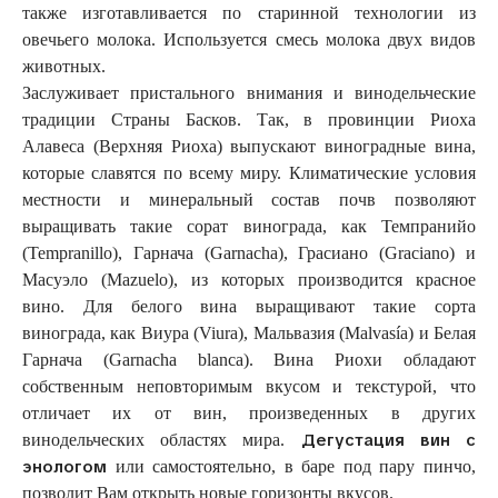
также изготавливается по старинной технологии из
овечьего молока. Используется смесь молока двух видов
животных.
Заслуживает пристального внимания и винодельческие
традиции Страны Басков. Так, в провинции Риоха
Алавеса (Верхняя Риоха) выпускают виноградные вина,
которые славятся по всему миру. Климатические условия
местности и минеральный состав почв позволяют
выращивать такие сорат винограда, как Темпранийо
(Tempranillo), Гарнача (Garnacha), Грасиано (Graciano) и
Масуэло (Mazuelo), из которых производится красное
вино. Для белого вина выращивают такие сорта
винограда, как Виура (Viura), Мальвазия (Malvasía) и Белая
Гарнача (Garnacha blanca). Вина Риохи обладают
собственным неповторимым вкусом и текстурой, что
отличает их от вин, произведенных в других
Дегустация вин с
винодельческих областях мира.
энологом
или самостоятельно, в баре под пару пинчо,
позволит Вам открыть новые горизонты вкусов.