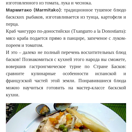
изготовленного из томата, лука и чеснока.
Мармитако (Marmitako)
: традиционное тушеное блюдо
баскских рыбаков, изготавливается из тунца, картофеля и
перца.
Краб чангурро по-доностийски (Txangurro a la Donostiarra):
мясо краба подается прямо в панцире, запеченое с луком-
пореем и томатом.
И это – далеко не полный перечень восхитительных блюд
басков! Познакомиться с кухней этого народа вы сможете,
вовершив гастронгмическое турне по Стране Басков:
сравните кулинарные особенности испанской и
французской частей этой земли. Понравившиеся блюда
можно научиться готовить на мастер-классе баскской
кухни.