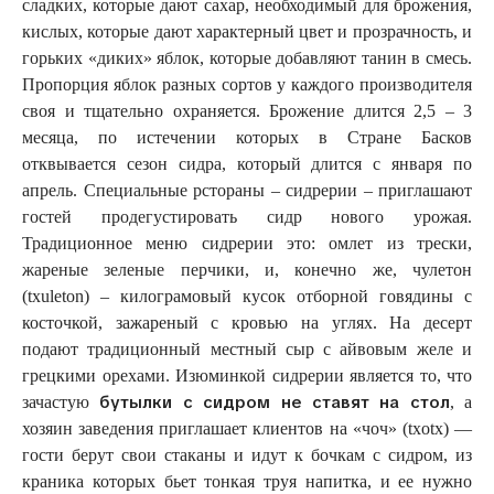
сладких, которые дают сахар, необходимый для брожения,
кислых, которые дают характерный цвет и прозрачность, и
горьких «диких» яблок, которые добавляют танин в смесь.
Пропорция яблок разных сортов у каждого производителя
своя и тщательно охраняется. Брожение длится 2,5 – 3
месяца, по истечении которых в Стране Басков
отквывается сезон сидра, который длится с января по
апрель. Специальные рстораны – сидрерии – приглашают
гостей продегустировать сидр нового урожая.
Традиционное меню сидрерии это: омлет из трески,
жареные зеленые перчики, и, конечно же, чулетон
(txuleton) – килограмовый кусок отборной говядины с
косточкой, зажареный с кровью на углях. На десерт
подают традиционный местный сыр с айвовым желе и
грецкими орехами. Изюминкой сидрерии является то, что
бутылки с сидром не ставят на стол
зачастую
, а
хозяин заведения приглашает клиентов на «чоч» (txotx) —
гости берут свои стаканы и идут к бочкам с сидром, из
краника которых бьет тонкая труя напитка, и ее нужно