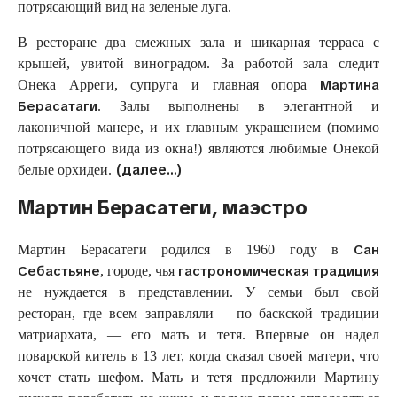
потрясающий вид на зеленые луга.
В ресторане два смежных зала и шикарная терраса с
крышей, увитой виноградом. За работой зала следит
Мартина
Онека Арреги, супруга и главная опора
Берасатаги
. Залы выполнены в элегантной и
лаконичной манере, и их главным украшением (помимо
потрясающего вида из окна!) являются любимые Онекой
(далее…)
белые орхидеи.
Мартин Берасатеги, маэстро
Сан
Мартин Берасатеги родился в 1960 году в
Себастьяне
гастрономическая традиция
, городе, чья
не нуждается в представлении. У семьи был свой
ресторан, где всем заправляли – по баскской традиции
матриархата, — его мать и тетя. Впервые он надел
поварской китель в 13 лет, когда сказал своей матери, что
хочет стать шефом. Мать и тетя предложили Мартину