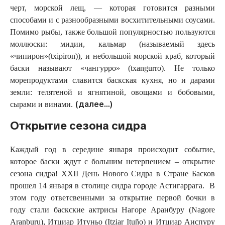
черт, морской лещ, — которая готовится разными
способами и с разнообразными восхитительными соусами.
Помимо рыбы, также большой популярностью пользуются
моллюски: мидии, кальмар (называемый здесь
«чипирон»(txipiron)), и небольшой морской краб, который
баски называют «чангурро» (txangurro). Не только
морепродуктами славится баскская кухня, но и дарами
земли: телятеной и ягнятиной, овощами и бобовыми,
(далее…)
сырами и винами.
Открытие сезона сидра
Каждый год в середине января происходит событие,
которое баски ждут с большим нетерпением – открытие
сезона сидра! XXII День Нового Сидра в Стране Басков
прошел 14 января в столице сидра городе Астигаррага. В
этом году ответсвенными за открытие первой бочки в
году стали баскские актрисы Нагоре Аранбуру (Nagore
Aranburu), Итциар Итуньо (Itziar Ituño) и Итциар Аиспуру