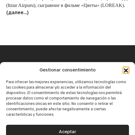
(Itziar Aizpuru), сыгравние в фильме «Цветы» (LOREAK).
(далее…)
+34 671 25 18 43
Gestionar consentimiento
contact@mirbaskov.com
Para ofrecer las mejores experiencias, utilizamos tecnologías como
las cookies para almacenar y/o acceder a la información del
dispositivo. El consentimiento de estas tecnologías nos permitirá
procesar datos como el comportamiento de navegación o las
identificaciones únicas en este sitio. No consentir o retirar el
consentimiento, puede afectar negativamente a ciertas
características y funciones.
·
Юридическое уведомление
·
Политика конфиденциальности
Aceptar