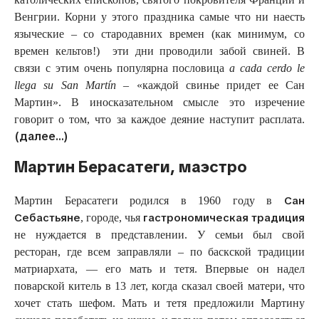
Венгрии. Корни у этого праздника самые что ни наесть
языческие – со стародавних времен (как минимум, со
времен кельтов!) эти дни проводили забой свиней. В
связи с этим очень популярна пословица
a
cada
cerdo
le
llega
su
San
Martín
– «каждой свинье придет ее Сан
Мартин». В иносказательном смысле это изречение
говорит о том, что за каждое деяние наступит расплата.
(далее…)
Мартин Берасатеги, маэстро
Сан
Мартин Берасатеги родился в 1960 году в
Себастьяне
гастрономическая традиция
, городе, чья
не нуждается в представлении. У семьи был свой
ресторан, где всем заправляли – по баскской традиции
матриархата, — его мать и тетя. Впервые он надел
поварской китель в 13 лет, когда сказал своей матери, что
хочет стать шефом. Мать и тетя предложили Мартину