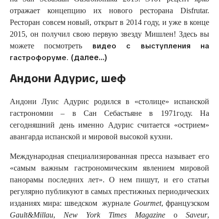
отражает концепцию их нового ресторана Disfrutar.
Ресторан совсем новый, открыт в 2014 году, и уже в конце
2015, он получил свою первую звезду Мишлен! Здесь вы
видео с выступления на
можете посмотреть
(далее…)
гастрофоруме
.
Андони Адурис, шеф
Андони Луис Адурис родился в «столице» испанской
гастрономии – в Сан Себастьяне в 1971году. На
сегодняшний день именно Адурис считается «острием»
авангарда испанской и мировой высокой кухни.
Международная специализированная пресса называет его
«самым важным гастрономическим явлением мировой
панорамы последних лет». О нем пишут, и его статьи
регулярно публикуют в самых престижных периодических
изданиях мира: шведском журнале
Gourmet
, французском
Gault
&
Millau
,
New
York
Times
Magazine
o
Saveur
,