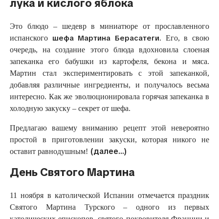
лука и кислого яблока
Это блюдо – шедевр в миниатюре от прославленного
шефа Мартина Берасатеги
испанского
. Его, в свою
очередь, на создание этого блюда вдохновила слоеная
запеканка его бабушки из картофеля, бекона и мяса.
Мартин стал экспериментировать с этой запеканкой,
добавляя различные ингредиенты, и получалось весьма
интересно. Как же эволюционировала горячая запеканка в
холодную закуску – секрет от шефа.
Предлагаю вашему вниманию рецепт этой невероятно
простой в приготовлении закуски, которая никого не
(далее…)
оставит равнодушным!
День Святого Мартина
11 ноября в католической Испании отмечается праздник
Святого Мартина Турского – одного из первых
католических епископов, святого покровителя Франции и