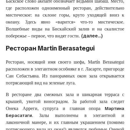
Б
аскское слово akelarre обозначает ведьмин шабаш. Место,
где расположен одноименный ресторан, действительно
мистическое: на склоне горы, круто уходящей вниз к
океану. Здесь явно «варится» что-то мистическое.
Волшебные виды на Бискайский залив и на скалистое
(далее…)
побережье – первое, что видят гости.
Ресторан Martin Berasategui
Ресторан, носящий имя своего шефа, Martín Berasategui
расположен в элегантном особняке в г. Ласарте, пригороде
Сан Себастьяна. Из панорамных окон зала открывается
потрясающий вид на зеленые луга.
В ресторане два смежных зала и шикарная терраса с
крышей, увитой виноградом. За работой зала следит
Мартина
Онека Арреги, супруга и главная опора
Берасатаги
. Залы выполнены в элегантной и
лаконичной манере, и их главным украшением (помимо
потрясающего вида из окна!) являются любимые Онекой