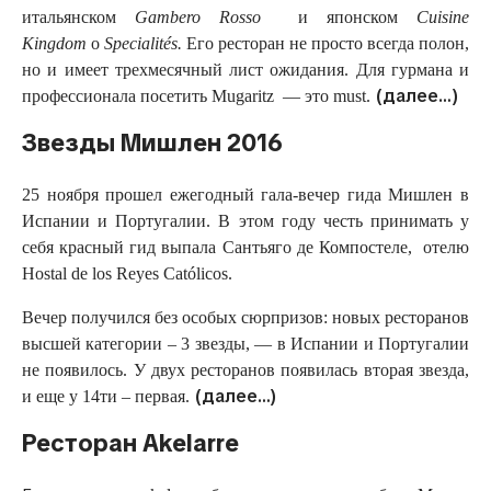
итальянском
Gambero
Rosso
и японском
Cuisine
Kingdom
o
Specialit
é
s
.
Его ресторан не просто всегда полон,
но и имеет трехмесячный лист ожидания. Для гурмана и
(далее…)
профессионала посетить Mugaritz — это must.
Звезды Мишлен 2016
25 ноября прошел ежегодный гала-вечер гида Мишлен в
Испании и Португалии. В этом году честь принимать у
себя красный гид выпала Сантьяго де Компостеле, отелю
Hostal de los Reyes Católicos.
Вечер получился без особых сюрпризов: новых ресторанов
высшей категории – 3 звезды, — в Испании и Португалии
не появилось. У двух ресторанов появилась вторая звезда,
(далее…)
и еще у 14ти – первая.
Ресторан Akelarre