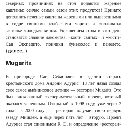
северных провинциях на стол подаются жареные
каштаны: сейчас самый сезон этих продуктов! Принято
дополнять печеные каштаны жареными или вываренными
в сидре свиными колбасками чоризо и «поливать»
застолье молодым вином. Украшением стола в этот день
становятся сладкие лакомства: «кости святых» и «кости»
Сан Экспедито, пончики буньюэлос и панелетс.
(далее…)
Mugaritz
В пригороде Сан Себастьяна в здании старого
крестьянского дома Андони Адурис 18 лет назад создал
свое самое амбициозное детище — ресторан Mugaritz. Это
был рискованный экспериментальный проект, который
оказался успешным. Открытый в 1998 году, уже через 2
года – в 2000 году , — ресторан получает свою первую
звезду Мишлен, а еще через пять лет – вторую. Проект
Адуриса стал синонимом R+D, и определение «ресторан»