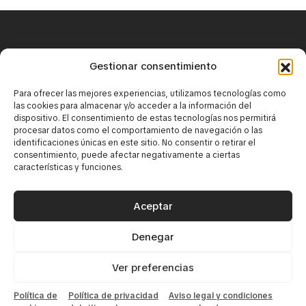
+34 671 25 18 43
Gestionar consentimiento
contact@mirbaskov.com
Para ofrecer las mejores experiencias, utilizamos tecnologías como
las cookies para almacenar y/o acceder a la información del
dispositivo. El consentimiento de estas tecnologías nos permitirá
procesar datos como el comportamiento de navegación o las
identificaciones únicas en este sitio. No consentir o retirar el
consentimiento, puede afectar negativamente a ciertas
características y funciones.
·
Юридическое уведомление
·
Политика конфиденциальности
Aceptar
Политика использования cookie-файлов
Denegar
© 2026 Mirbaskov. Все права защищены. Создано
{tiralineas}
Ver preferencias
Política de
Política de privacidad
Aviso legal y condiciones