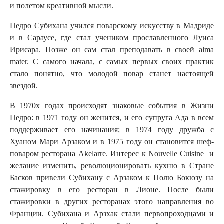
и полетом креативной мысли.
Педро Субихана учился поварскому искусству в Мадриде
и в Сараусе, где стал учеником прославленного Луиса
Ирисара. Позже он сам стал преподавать в своей alma
mater. С самого начала, с самых первых своих практик
стало понятно, что молодой повар станет настоящей
звездой.
В 1970х годах происходят знаковые события в Жизни
Педро: в 1971 году он женится, и его супруга Ада в всем
поддерживает его начинания; в 1974 году дружба с
Хуаном Мари Арзаком и в 1975 году он становится шеф-
поваром ресторана Akelarre. Интерес к Nouvelle Cuisine и
желание изменить, революционировать кухню в Стране
Басков привели Субихану с Арзаком к Полю Бокюзу на
стажировку в его ресторан в Лионе. После были
стажировки в других ресторанах этого направления во
Франции. Субихана и Арзхак стали первопроходцами и