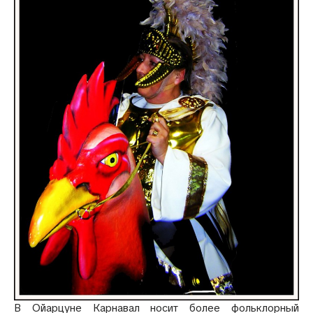
В Ойарцуне Карнавал носит более фольклорный