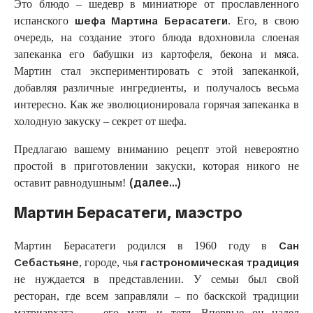
Это блюдо – шедевр в миниатюре от прославленного
шефа Мартина Берасатеги
испанского
. Его, в свою
очередь, на создание этого блюда вдохновила слоеная
запеканка его бабушки из картофеля, бекона и мяса.
Мартин стал экспериментировать с этой запеканкой,
добавляя различные ингредиенты, и получалось весьма
интересно. Как же эволюционировала горячая запеканка в
холодную закуску – секрет от шефа.
Предлагаю вашему вниманию рецепт этой невероятно
простой в приготовлении закуски, которая никого не
(далее…)
оставит равнодушным!
Мартин Берасатеги, маэстро
Сан
Мартин Берасатеги родился в 1960 году в
Себастьяне
гастрономическая традиция
, городе, чья
не нуждается в представлении. У семьи был свой
ресторан, где всем заправляли – по баскской традиции
матриархата, — его мать и тетя. Впервые он надел