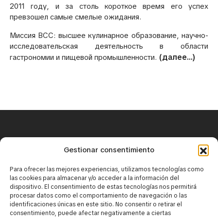
2011 году, и за столь короткое время его успех
превзошел самые смелые ожидания.
Миссия ВСС: высшее кулинарное образование, научно-
исследовательская деятельность в области
(далее…)
гастрономии и пищевой промышленности.
+34 671 25 18 43
Gestionar consentimiento
contact@mirbaskov.com
Para ofrecer las mejores experiencias, utilizamos tecnologías como
las cookies para almacenar y/o acceder a la información del
dispositivo. El consentimiento de estas tecnologías nos permitirá
procesar datos como el comportamiento de navegación o las
identificaciones únicas en este sitio. No consentir o retirar el
consentimiento, puede afectar negativamente a ciertas