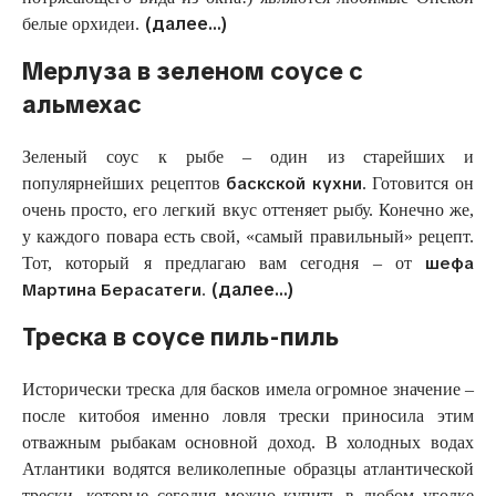
(далее…)
белые орхидеи.
Мерлуза в зеленом соусе с
альмехас
Зеленый соус к рыбе – один из старейших и
баскской кухни
популярнейших рецептов
. Готовится он
очень просто, его легкий вкус оттеняет рыбу. Конечно же,
у каждого повара есть свой, «самый правильный» рецепт.
шефа
Тот, который я предлагаю вам сегодня – от
(далее…)
Мартина Берасатеги
.
Треска в соусе пиль-пиль
Исторически треска для басков имела огромное значение –
после китобоя именно ловля трески приносила этим
отважным рыбакам основной доход. В холодных водах
Атлантики водятся великолепные образцы атлантической
трески, которые сегодня можно купить в любом уголке