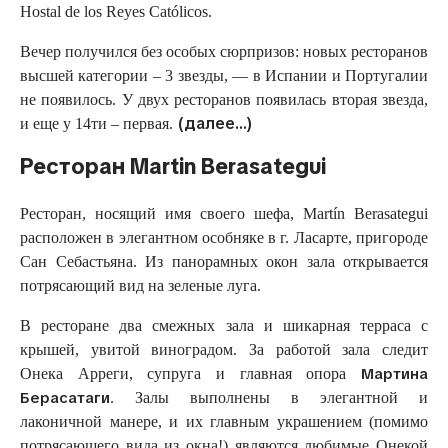
Hostal de los Reyes Católicos.
Вечер получился без особых сюрпризов: новых ресторанов
высшей категории – 3 звезды, — в Испании и Португалии
не появилось. У двух ресторанов появилась вторая звезда,
(далее…)
и еще у 14ти – первая.
Ресторан Martin Berasategui
Ресторан, носящий имя своего шефа, Martín Berasategui
расположен в элегантном особняке в г. Ласарте, пригороде
Сан Себастьяна. Из панорамных окон зала открывается
потрясающий вид на зеленые луга.
В ресторане два смежных зала и шикарная терраса с
крышей, увитой виноградом. За работой зала следит
Мартина
Онека Арреги, супруга и главная опора
Берасатаги
. Залы выполнены в элегантной и
лаконичной манере, и их главным украшением (помимо
потрясающего вида из окна!) являются любимые Онекой