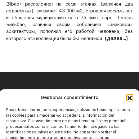
Bilbao) расположен на семи этажах (включая два
подземных), занимает 43 000 м2, строился восемь лет
и обошёлся муниципалитету в 75 млн. евро. Теперь
Бильбао, славный своим собранием «знаковой»
архитектуры, пополнил его работой человека, без
(далее…)
которого эта коллекция была бы неполной.
+34 671 25 18 43
Gestionar consentimiento
contact@mirbaskov.com
Para ofrecer las mejores experiencias, utilizamos tecnologías como
las cookies para almacenar y/o acceder a la información del
dispositivo. El consentimiento de estas tecnologías nos permitirá
procesar datos como el comportamiento de navegación o las
identificaciones únicas en este sitio. No consentir o retirar el
consentimiento, puede afectar negativamente a ciertas