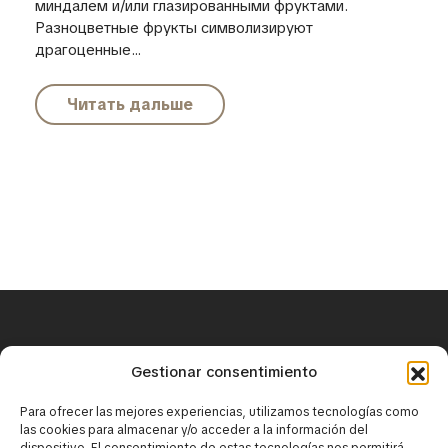
миндалем и/или глазированными фруктами.
Разноцветные фрукты символизируют
драгоценные...
Читать дальше
+34 671 25 18 43
Gestionar consentimiento
contact@mirbaskov.com
Para ofrecer las mejores experiencias, utilizamos tecnologías como
las cookies para almacenar y/o acceder a la información del