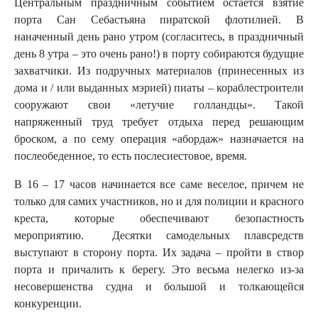
Центральным праздничным событием остается взятие
порта Сан Себастьяна пиратской флотилией. В
наначенный день рано утром (согласитесь, в праздничный
день 8 утра – это очень рано!) в порту собираются будущие
захватчики. Из подручных материалов (принесенных из
дома и / или выданных мэрией) пиаты – кораблестроители
сооружают свои «летучие голландцы». Такой
напряженный труд требует отдыха перед решающим
броском, а по сему операция «абордаж» назначается на
послеобеденное, то есть послесиестовое, время.
В 16 – 17 часов начинается все саме веселое, причем не
только для самих участников, но и для полиции и красного
креста, которые обеспечивают безопастность
мероприятию. Десятки самодельных плавсредств
выступают в сторону порта. Их задача – пройти в створ
порта и причалить к берегу. Это весьма нелегко из-за
несовершенства судна и большой и толкающейся
конкуренции.