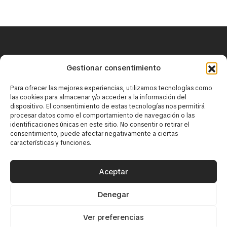
+34 671 25 18 43
Gestionar consentimiento
contact@mirbaskov.com
Para ofrecer las mejores experiencias, utilizamos tecnologías como
las cookies para almacenar y/o acceder a la información del
dispositivo. El consentimiento de estas tecnologías nos permitirá
procesar datos como el comportamiento de navegación o las
identificaciones únicas en este sitio. No consentir o retirar el
consentimiento, puede afectar negativamente a ciertas
características y funciones.
·
Юридическое уведомление
·
Политика конфиденциальности
Aceptar
Политика использования cookie-файлов
Denegar
© 2026 Mirbaskov. Все права защищены. Создано
{tiralineas}
Ver preferencias