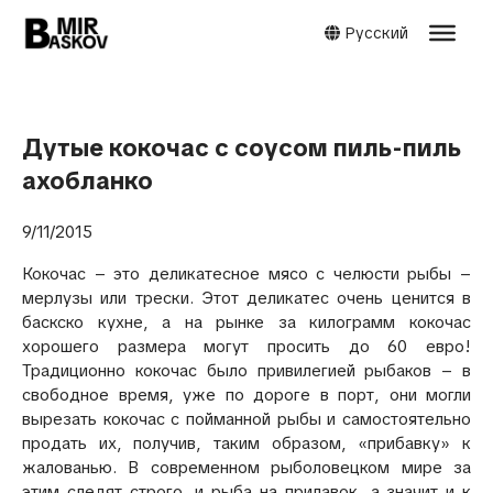
Русский
Дутые кокочас с соусом пиль-пиль
ахобланко
9/11/2015
Кокочас – это деликатесное мясо с челюсти рыбы –
мерлузы или трески. Этот деликатес очень ценится в
баскско кухне, а на рынке за килограмм кокочас
хорошего размера могут просить до 60 евро!
Традиционно кокочас было привилегией рыбаков – в
свободное время, уже по дороге в порт, они могли
вырезать кокочас с пойманной рыбы и самостоятельно
продать их, получив, таким образом, «прибавку» к
жалованью. В современном рыболовецком мире за
этим следят строго, и рыба на прилавок, а значит и к