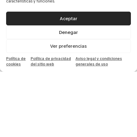
características y funciones.
Servicios exclusivos
Contacto
Aceptar
PÁGINAS LEGALES:
Denegar
Aviso legal
Política de privacidad
Ver preferencias
Política de cookies
Política de
Política de privacidad
Aviso legal y condiciones
cookies
del sitio web
generales de uso
+34 671 25 18 43
contact@mirbaskov.com