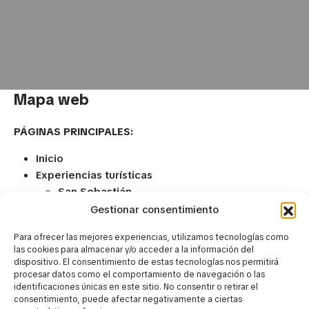
Mapa web
PÁGINAS PRINCIPALES:
Inicio
Experiencias turísticas
San Sebastián
Bilbao
Gestionar consentimiento
Rioja, la región vinícola de España
Para ofrecer las mejores experiencias, utilizamos tecnologías como
Urdaibai
las cookies para almacenar y/o acceder a la información del
País vasco francés
dispositivo. El consentimiento de estas tecnologías nos permitirá
Pamplona y Olite
procesar datos como el comportamiento de navegación o las
identificaciones únicas en este sitio. No consentir o retirar el
Costa vasca: geoparque del Flych
consentimiento, puede afectar negativamente a ciertas
En busca de trufas