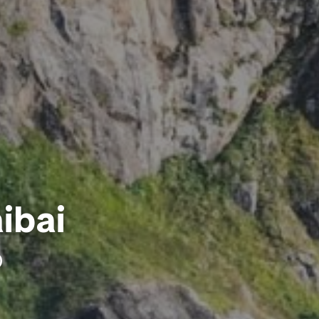
ibai
o