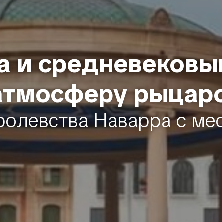
 и средневековы
атмосферу рыцар
ролевства Наварра с ме