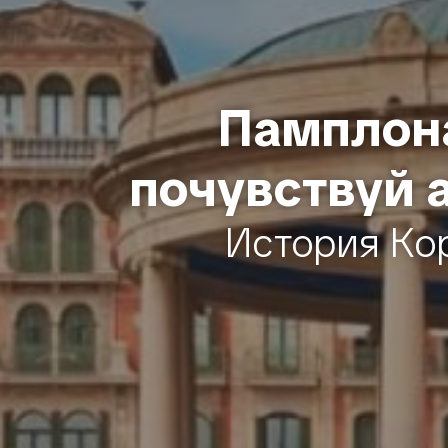
Памплона
почувствуй 
История Ко