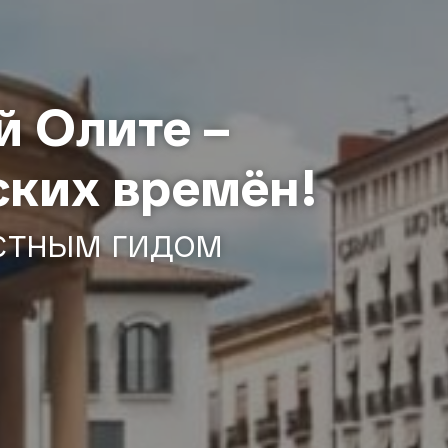
й Олите –
ских времён!
стным гидом