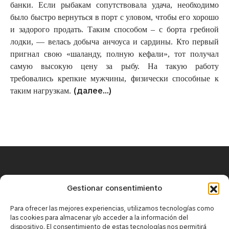
банки. Если рыбакам сопутствовала удача, необходимо
было быстро вернуться в порт с уловом, чтобы его хорошо
и задорого продать. Таким способом – с борта гребной
лодки, — велась добыча анчоуса и сардины. Кто первый
пригнал свою «шаланду, полную кефали», тот получал
самую высокую цену за рыбу. На такую работу
требовались крепкие мужчины, физически способные к
(далее…)
таким нагрузкам.
+34 671 25 18 43
Gestionar consentimiento
contact@mirbaskov.com
Para ofrecer las mejores experiencias, utilizamos tecnologías como
las cookies para almacenar y/o acceder a la información del
dispositivo. El consentimiento de estas tecnologías nos permitirá