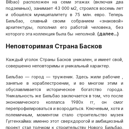
Bilbao) расположен на семи этажах (включая два
подземных), занимает 43 000 м2, строился восемь лет
и обошёлся муниципалитету в 75 млн. евро. Теперь
Бильбао, славный своим собранием «знаковой»
архитектуры, пополнил его работой человека, без
(далее…)
которого эта коллекция была бы неполной.
Неповторимая Страна Басков
Каждый уголок Страны Басков уникален, и имеет свой,
совершенно неповторимы и уникальный характер.
Бильбао — город — труженик. Здесь жили рабочие ,
занятые в кораблестроении, и во многом этим и
обуславливается историческое богатство города.
Уникальность же Бильбао заключается в том, что после
экономического коллапса 1980х гг, он смог
перепрофилироваться и возродиться. Ключевым, хотя и
полемичным, моментом стало строительство музея
Гуггенхайма: именно этот сверхдорогой и амбициозный
проект стал толчком к строительству Нового Бильбао.