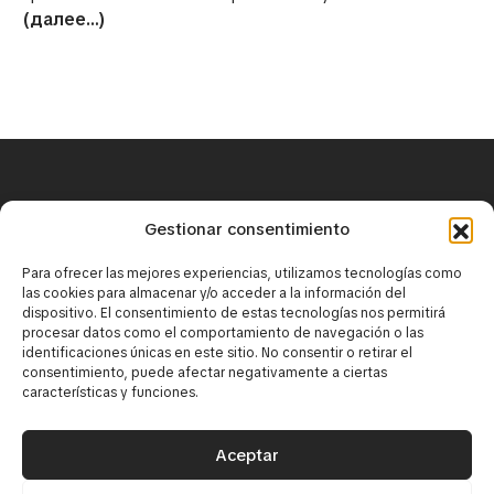
(далее…)
+34 671 25 18 43
Gestionar consentimiento
contact@mirbaskov.com
Para ofrecer las mejores experiencias, utilizamos tecnologías como
las cookies para almacenar y/o acceder a la información del
dispositivo. El consentimiento de estas tecnologías nos permitirá
procesar datos como el comportamiento de navegación o las
identificaciones únicas en este sitio. No consentir o retirar el
consentimiento, puede afectar negativamente a ciertas
características y funciones.
·
Юридическое уведомление
·
Политика конфиденциальности
Aceptar