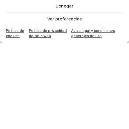
Denegar
Ver preferencias
Política de
Política de privacidad
Aviso legal y condiciones
cookies
del sitio web
generales de uso
Экскурсии по городам
Французской Страны Басков
Роскошный и немного манерный Биарриц – известный
курорт Франции, где ощущается дух прошлых эпох.
Прогуляйтесь по набережной Гранд Пляжа, пройдитесь
по узким улочкам с историческими виллами. Здесь
жили русские князья и аристократы Туманного
Альбиона, Хемингуэй и Набоков искали вдохновения под
шелест волн прибоя.
Прикоснитесь к истории в очаровательном городке Сен
Жан де Люз. Именно здесь состоялась свадьба